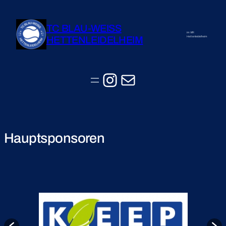
TC BLAU-WEISS
im VfR
HETTENLEIDELHEIM
Hettenleidelheim
Instagram
E-Mail
Hauptsponsoren