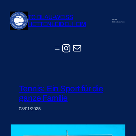
Zum
Inhalt
TC BLAU-WEISS
springen
im VfR
HETTENLEIDELHEIM
Hettenleidelheim
Instagram
E-Mail
Tennis: Ein Sport für die
ganze Familie
08/01/2025