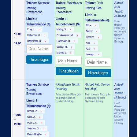
Trainer:
Schröder
Trainer:
Wahrhusen
Trainer:
Roth
Aktuell
kein
Training
Training
Training Kids
Termin
Erwachsene
Erwachsene
Limit:
8
hinterlegt
Limit:
8
Limit:
8
Teilnehmende (6):
Fuer
Teilnehmende (3):
Teilnehmende (5):
diesen
Elina
x
Platz gibt
Frey, J.
Maltry, S.
x
x
Benno
es derzeit
x
18:00
keinen
Liebscher, C.
Dzioblowski, M.
x
x
Damian
x
System-
–
Schimmer, S.
Hartmann, C.
Eintrag.
x
x
19:00
Nils
x
Schulz, M.
x
Axel
x
Marius S.
x
Lennard
x
Hinzufügen
Hinzufügen
Hinzufügen
Trainer:
Schröder
Aktuell kein Termin
Aktuell kein Termin
Aktuell
hinterlegt
hinterlegt
kein
Training
Termin
Erwachsene
Fuer diesen Platz gibt
Fuer diesen Platz gibt
hinterlegt
es derzeit keinen
es derzeit keinen
Limit:
8
System-Eintrag.
System-Eintrag.
Fuer
Teilnehmende (5):
diesen
Platz gibt
Scholz, A.
x
es derzeit
19:00
keinen
Colb, A.
x
–
System-
Peters, S.
Eintrag.
20:00
x
Stephan, Cl.
x
Kleiss Brigitte
x