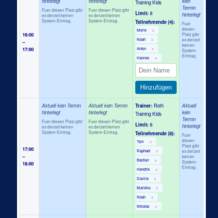
hinterlegt
hinterlegt
kein
Training Kids
Termin
Fuer diesen Platz gibt
Fuer diesen Platz gibt
Limit:
8
hinterlegt
es derzeit keinen
es derzeit keinen
System-Eintrag.
System-Eintrag.
Teilnehmende (4):
Fuer
diesen
Merle
x
16:00
Platz gibt
Noah
es derzeit
x
–
keinen
17:00
Anton
x
System-
Eintrag.
Hannes
x
Hinzufügen
Aktuell kein Termin
Aktuell kein Termin
Trainer:
Roth
Aktuell
hinterlegt
hinterlegt
kein
Training Kids
Termin
Fuer diesen Platz gibt
Fuer diesen Platz gibt
Limit:
8
hinterlegt
es derzeit keinen
es derzeit keinen
System-Eintrag.
System-Eintrag.
Teilnehmende (8):
Fuer
diesen
Tom
x
Platz gibt
17:00
Raphael
es derzeit
x
–
keinen
Bastian
x
System-
18:00
Eintrag.
Hendrik
x
Davina
x
Mariella
x
Noah
x
Nikolas
x