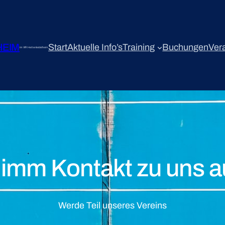
HEIM
Start
Aktuelle Info’s
Training
Buchungen
Ver
im VfR Hettenleidelheim
imm Kontakt zu uns a
Werde Teil unseres Vereins