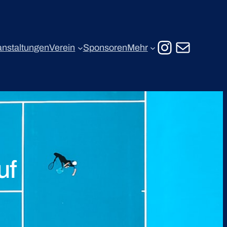
Instagr
E-Mail
anstaltungen
Verein
Sponsoren
Mehr
uf