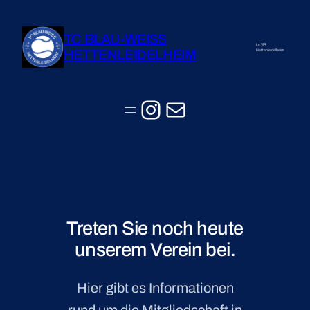
Zum
Inhalt
TC BLAU-WEISS
springen
im VfR
HETTENLEIDELHEIM
Hettenleidelheim
Instagram
E-Mail
Treten Sie noch heute
unserem Verein bei.
Hier gibt es Informationen
rund um die Mitgliedschaft in