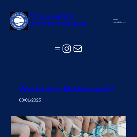
Zum
Inhalt
TC BLAU-WEISS
springen
im VfR
HETTENLEIDELHEIM
Hettenleidelheim
Instagram
E-Mail
Was ist eine Medenrunde?
08/01/2025