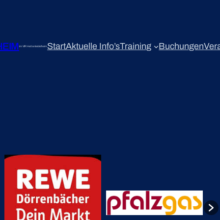
HEIM
Start
Aktuelle Info’s
Training
Buchungen
Ver
im VfR Hettenleidelheim