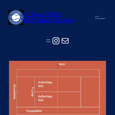
Zum
Inhalt
TC BLAU-WEISS
springen
im VfR
HETTENLEIDELHEIM
Hettenleidelheim
Instagram
E-Mail