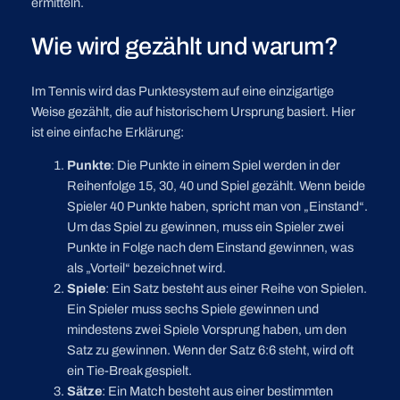
ermitteln.
Wie wird gezählt und warum?
Im Tennis wird das Punktesystem auf eine einzigartige
Weise gezählt, die auf historischem Ursprung basiert. Hier
ist eine einfache Erklärung:
Punkte
: Die Punkte in einem Spiel werden in der
Reihenfolge 15, 30, 40 und Spiel gezählt. Wenn beide
Spieler 40 Punkte haben, spricht man von „Einstand“.
Um das Spiel zu gewinnen, muss ein Spieler zwei
Punkte in Folge nach dem Einstand gewinnen, was
als „Vorteil“ bezeichnet wird.
Spiele
: Ein Satz besteht aus einer Reihe von Spielen.
Ein Spieler muss sechs Spiele gewinnen und
mindestens zwei Spiele Vorsprung haben, um den
Satz zu gewinnen. Wenn der Satz 6:6 steht, wird oft
ein Tie-Break gespielt.
Sätze
: Ein Match besteht aus einer bestimmten