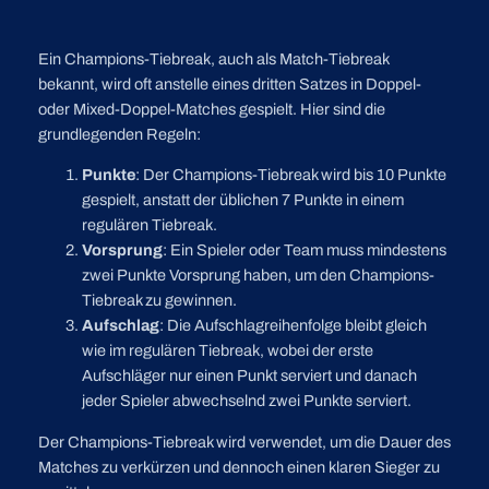
Ein Champions-Tiebreak, auch als Match-Tiebreak
bekannt, wird oft anstelle eines dritten Satzes in Doppel-
oder Mixed-Doppel-Matches gespielt. Hier sind die
grundlegenden Regeln:
Punkte
: Der Champions-Tiebreak wird bis 10 Punkte
gespielt, anstatt der üblichen 7 Punkte in einem
regulären Tiebreak.
Vorsprung
: Ein Spieler oder Team muss mindestens
zwei Punkte Vorsprung haben, um den Champions-
Tiebreak zu gewinnen.
Aufschlag
: Die Aufschlagreihenfolge bleibt gleich
wie im regulären Tiebreak, wobei der erste
Aufschläger nur einen Punkt serviert und danach
jeder Spieler abwechselnd zwei Punkte serviert.
Der Champions-Tiebreak wird verwendet, um die Dauer des
Matches zu verkürzen und dennoch einen klaren Sieger zu