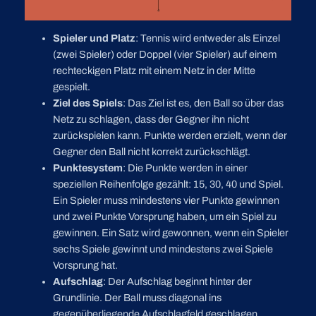
Spieler und Platz
: Tennis wird entweder als Einzel
(zwei Spieler) oder Doppel (vier Spieler) auf einem
rechteckigen Platz mit einem Netz in der Mitte
gespielt.
Ziel des Spiels
: Das Ziel ist es, den Ball so über das
Netz zu schlagen, dass der Gegner ihn nicht
zurückspielen kann. Punkte werden erzielt, wenn der
Gegner den Ball nicht korrekt zurückschlägt.
Punktesystem
: Die Punkte werden in einer
speziellen Reihenfolge gezählt: 15, 30, 40 und Spiel.
Ein Spieler muss mindestens vier Punkte gewinnen
und zwei Punkte Vorsprung haben, um ein Spiel zu
gewinnen. Ein Satz wird gewonnen, wenn ein Spieler
sechs Spiele gewinnt und mindestens zwei Spiele
Vorsprung hat.
Aufschlag
: Der Aufschlag beginnt hinter der
Grundlinie. Der Ball muss diagonal ins
gegenüberliegende Aufschlagfeld geschlagen