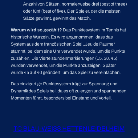
Anzahl von Sätzen, normalerweise drei (best of three)
oder fünf (best of five). Der Spieler, der die meisten
Sätze gewinnt, gewinnt das Match.
Warum wird so gezählt?
Das Punktesystem im Tennis hat
historische Wurzeln. Es wird angenommen, dass das
System aus dem französischen Spiel „Jeu de Paume“
stammt, bei dem eine Uhr verwendet wurde, um die Punkte
zu zählen. Die Viertelstundenmarkierungen (15, 30, 45)
wurden verwendet, um die Punkte anzuzeigen. Später
wurde 45 auf 40 geändert, um das Spiel zu vereinfachen.
Das einzigartige Punktesystem trägt zur Spannung und
Dynamik des Spiels bei, da es oft zu engen und spannenden
Momenten führt, besonders bei Einstand und Vorteil.
TC BLAU-WEISS HETTENLEIDELHEIM