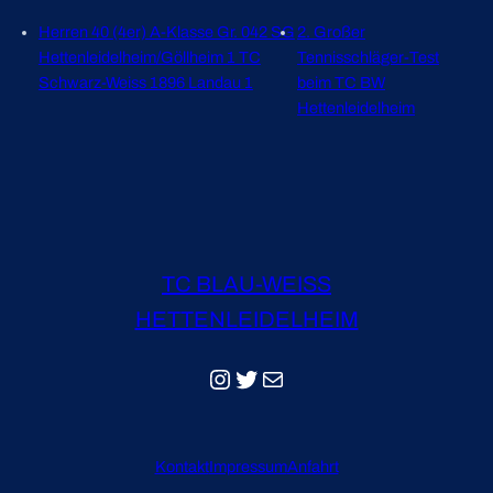
Herren 40 (4er) A-Klasse Gr. 042 SG
2. Großer
Hettenleidelheim/Göllheim 1 TC
Tennisschläger-Test
Schwarz-Weiss 1896 Landau 1
beim TC BW
Hettenleidelheim
TC BLAU-WEISS
HETTENLEIDELHEIM
Instagram
Twitter
E-Mail
Kontakt
Impressum
Anfahrt