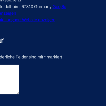
leidelheim
,
67310
Germany
Google
anzeigen
taltungsort-Website anzeigen
r
derliche Felder sind mit
*
markiert