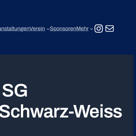
Instagr
E-Mail
anstaltungen
Verein
Sponsoren
Mehr
2 SG
C Schwarz-Weiss