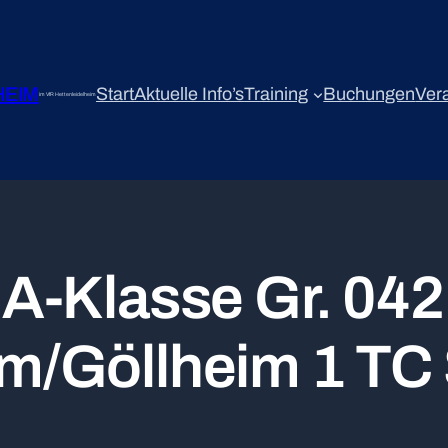
HEIM
Start
Aktuelle Info’s
Training
Buchungen
Ver
im VfR Hettenleidelheim
 A-Klasse Gr. 04
im/Göllheim 1 T