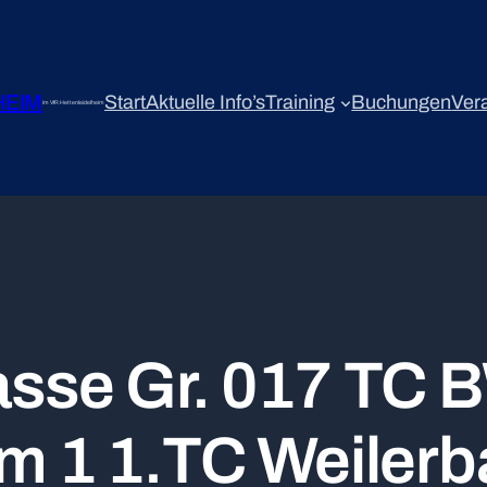
HEIM
Start
Aktuelle Info’s
Training
Buchungen
Ver
im VfR Hettenleidelheim
asse Gr. 017 TC 
im 1 1.TC Weilerb