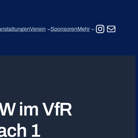
Instagr
E-Mail
anstaltungen
Verein
Sponsoren
Mehr
BW im VfR
ach 1