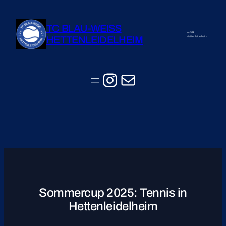
Zum
Inhalt
TC BLAU-WEISS
springen
im VfR
HETTENLEIDELHEIM
Hettenleidelheim
Instagram
E-Mail
Sommercup 2025: Tennis in
Hettenleidelheim