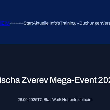
HEIM
Start
Aktuelle Info’s
Training
Buchungen
Ver
im VfR Hettenleidelheim
ischa Zverev Mega-Event 20
28.09.2025
TC Blau Weiß Hettenleidelheim